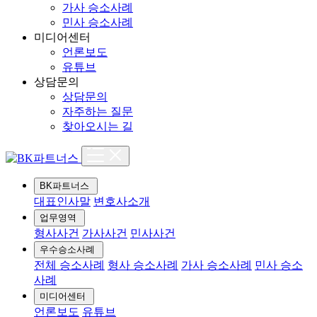
가사 승소사례
민사 승소사례
미디어센터
언론보도
유튜브
상담문의
상담문의
자주하는 질문
찾아오시는 길
BK파트너스
대표인사말
변호사소개
업무영역
형사사건
가사사건
민사사건
우수승소사례
전체 승소사례
형사 승소사례
가사 승소사례
민사 승소
사례
미디어센터
언론보도
유튜브