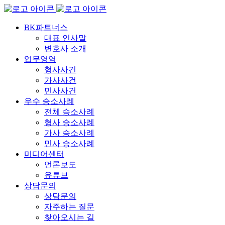
BK파트너스
대표 인사말
변호사 소개
업무영역
형사사건
가사사건
민사사건
우수 승소사례
전체 승소사례
형사 승소사례
가사 승소사례
민사 승소사례
미디어센터
언론보도
유튜브
상담문의
상담문의
자주하는 질문
찾아오시는 길