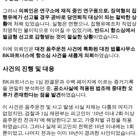
그러나
의뢰인은 연구소에 재직 중인 연구원으로, 징역형의 집
행유예가 선고될 경우 곧바로 당연퇴직 대상이 되는 절박한 상
황
에 처해 있었습니다. 실형은 면했으나, 집행유예조차 직업상
치명적인 불이익으로 이어질 수 있었기에,
반드시 항소심에서
벌금형 선고로 감형받는 것이 절실한 상황
이었습니다.
이에 의뢰인은
대전 음주운전 사건에 특화된 대전 법률사무소
BK파트너스에 항소심 사건을 새롭게 의뢰
하였습니다.
사건의 진행 및 대응
BK파트너스는 1심 판결문과 수백 페이지에 이르는 증거기록
을 면밀히 분석하던 중,
공소사실에 적용된 법조에 중대한 오
류가 존재한다는 점을 발견
하였습니다.
이 사건은 음주운전 및 사고 발생 사실 자체는 다툼의 여지가
없었지만, 검찰과 1심 재판부는 피고인이 ‘10년 이내 2회 이상
음주운전 전과자’에 해당한다고 보고, 가중처벌 규정을 적용
하였습니다. 그러나 실제 피고인의 전력은 10년 이내에는 1회
뿐이었고, 나머지 전과는 이미 10년이 경과한 사안이었습니다.