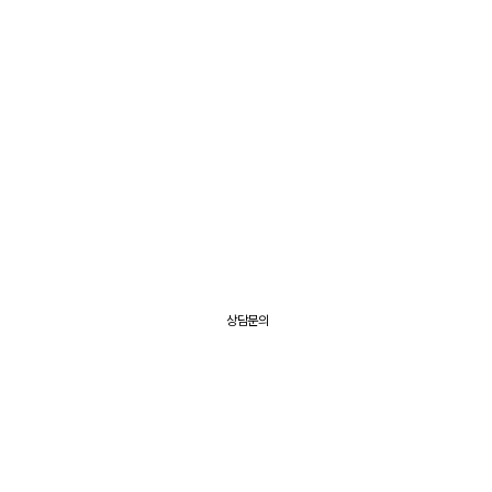
BK파트너스
업무영역
우수 승소사례
미디어센터
상담문의
상담문의
상담문의