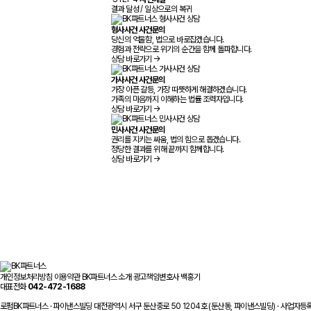
결과 달성 / 일상으로의 복귀
형사사건 사건문의
당신의 억울함, 법으로 바로잡겠습니다.
경험과 전략으로 위기의 순간을 함께 돌파합니다.
상담 바로가기
→
가사사건 사건문의
가장 아픈 갈등, 가장 따뜻하게 해결하겠습니다.
가족의 마음까지 이해하는 법률 조력자입니다.
상담 바로가기
→
민사사건 사건문의
권리를 지키는 싸움, 법의 힘으로 돕겠습니다.
정당한 결과를 위해 끝까지 함께합니다.
상담 바로가기
→
개인정보처리방침
이용약관
BK파트너스 소개
광고책임변호사 백홍기
대표전화
042-472-1688
로펌BK파트너스 · 파이낸스빌딩 대전광역시 서구 둔산중로 50 1204호 (둔산동, 파이낸스빌딩) · 사업자등록